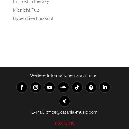
I’m Lost in the Sky
Midnight Puls
Hyperdrive Freakout
Recent Comments
Es sind keine Kommentare vorhanden.
Weitere Informationen auch unter:
E-Mail:
office@catania-music.com
TOM CIVIC