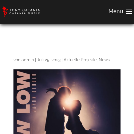
Slow Low
von
admin
|
Juli 25, 2023
|
Aktuelle Projekte
,
News